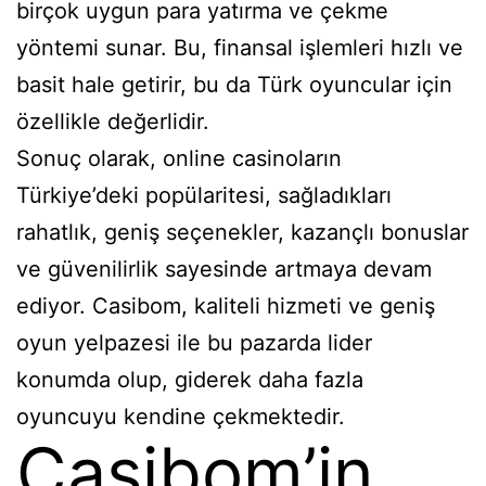
birçok uygun para yatırma ve çekme
yöntemi sunar. Bu, finansal işlemleri hızlı ve
basit hale getirir, bu da Türk oyuncular için
özellikle değerlidir.
Sonuç olarak, online casinoların
Türkiye’deki popülaritesi, sağladıkları
rahatlık, geniş seçenekler, kazançlı bonuslar
ve güvenilirlik sayesinde artmaya devam
ediyor. Casibom, kaliteli hizmeti ve geniş
oyun yelpazesi ile bu pazarda lider
konumda olup, giderek daha fazla
oyuncuyu kendine çekmektedir.
Casibom’in