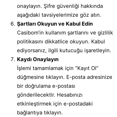
onaylayın. Şifre güvenliği hakkında
aşağıdaki tavsiyelerimize göz atın.
Şartları Okuyun ve Kabul Edin
Casibom’in kullanım şartlarını ve gizlilik
politikasını dikkatlice okuyun. Kabul
ediyorsanız, ilgili kutucuğu işaretleyin.
Kaydı Onaylayın
İşlemi tamamlamak için “Kayıt Ol”
düğmesine tıklayın. E-posta adresinize
bir doğrulama e-postası
gönderilecektir. Hesabınızı
etkinleştirmek için e-postadaki
bağlantıya tıklayın.