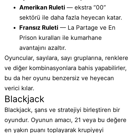
Amerikan Ruleti
— ekstra “00”
sektörü ile daha fazla heyecan katar.
Fransız Ruleti
— La Partage ve En
Prison kuralları ile kumarhane
avantajını azaltır.
Oyuncular, sayılara, sayı gruplarına, renklere
ve diğer kombinasyonlara bahis yapabilirler,
bu da her oyunu benzersiz ve heyecan
verici kılar.
Blackjack
Blackjack, şans ve stratejiyi birleştiren bir
oyundur. Oyunun amacı, 21 veya bu değere
en yakın puanı toplayarak krupiyeyi