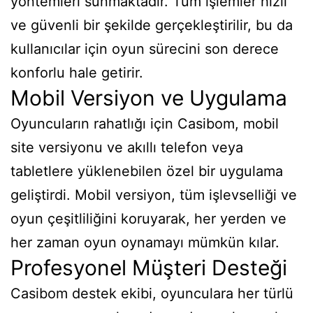
yöntemleri sunmaktadır. Tüm işlemler hızlı
ve güvenli bir şekilde gerçekleştirilir, bu da
kullanıcılar için oyun sürecini son derece
konforlu hale getirir.
Mobil Versiyon ve Uygulama
Oyuncuların rahatlığı için Casibom, mobil
site versiyonu ve akıllı telefon veya
tabletlere yüklenebilen özel bir uygulama
geliştirdi. Mobil versiyon, tüm işlevselliği ve
oyun çeşitliliğini koruyarak, her yerden ve
her zaman oyun oynamayı mümkün kılar.
Profesyonel Müşteri Desteği
Casibom destek ekibi, oyunculara her türlü