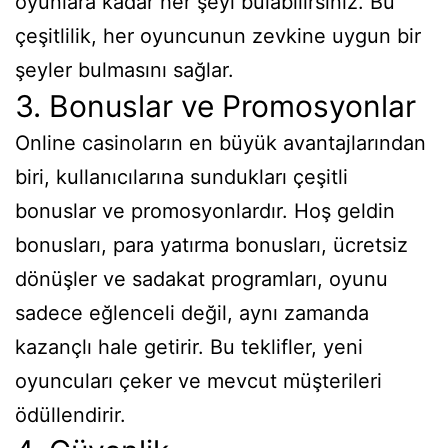
oyunlara kadar her şeyi bulabilirsiniz. Bu
çeşitlilik, her oyuncunun zevkine uygun bir
şeyler bulmasını sağlar.
3. Bonuslar ve Promosyonlar
Online casinoların en büyük avantajlarından
biri, kullanıcılarına sundukları çeşitli
bonuslar ve promosyonlardır. Hoş geldin
bonusları, para yatırma bonusları, ücretsiz
dönüşler ve sadakat programları, oyunu
sadece eğlenceli değil, aynı zamanda
kazançlı hale getirir. Bu teklifler, yeni
oyuncuları çeker ve mevcut müşterileri
ödüllendirir.