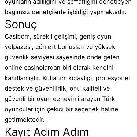
oyunların adilliğini ve şeffaflığını denetleyen
bağımsız denetçilerle işbirliği yapmaktadır.
Sonuç
Casibom, sürekli gelişimi, geniş oyun
yelpazesi, cömert bonusları ve yüksek
güvenlik seviyesi sayesinde önde gelen
online casinolardan biri olarak kendini
kanıtlamıştır. Kullanım kolaylığı, profesyonel
destek ve güvenilirlik, onu kaliteli ve
güvenli bir oyun deneyimi arayan Türk
oyuncular için çekici bir seçenek haline
getirmektedir.
Kayıt Adım Adım