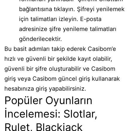
bağlantısına tıklayın. Şifreyi yenilemek
için talimatları izleyin. E-posta
adresinize şifre yenileme talimatları
gönderilecektir.
Bu basit adımları takip ederek Casibom’e
hızlı ve güvenli bir şekilde kayıt olabilir,
güvenli bir şifre oluşturabilir ve Casibom
giriş veya Casibom güncel giriş kullanarak
hesabınıza giriş yapabilirsiniz.
Popüler Oyunların
İncelemesi: Slotlar,
Rulet, Blackjack