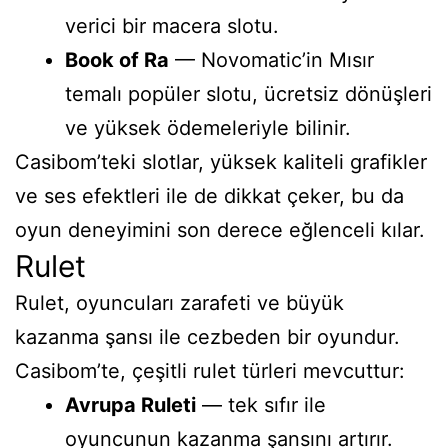
verici bir macera slotu.
Book of Ra
— Novomatic’in Mısır
temalı popüler slotu, ücretsiz dönüşleri
ve yüksek ödemeleriyle bilinir.
Casibom’teki slotlar, yüksek kaliteli grafikler
ve ses efektleri ile de dikkat çeker, bu da
oyun deneyimini son derece eğlenceli kılar.
Rulet
Rulet, oyuncuları zarafeti ve büyük
kazanma şansı ile cezbeden bir oyundur.
Casibom’te, çeşitli rulet türleri mevcuttur:
Avrupa Ruleti
— tek sıfır ile
oyuncunun kazanma şansını artırır.