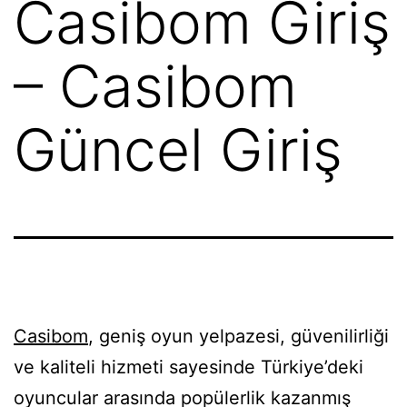
Casibom Giriş
– Casibom
Güncel Giriş
Casibom
, geniş oyun yelpazesi, güvenilirliği
ve kaliteli hizmeti sayesinde Türkiye’deki
oyuncular arasında popülerlik kazanmış