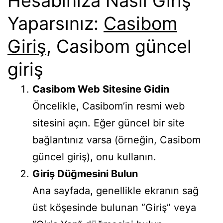
Hesabınıza Nasıl Giriş
Yaparsınız:
Casibom
Giriş
, Casibom güncel
giriş
Casibom Web Sitesine Gidin
Öncelikle, Casibom’in resmi web
sitesini açın. Eğer güncel bir site
bağlantınız varsa (örneğin, Casibom
güncel giriş), onu kullanın.
Giriş Düğmesini Bulun
Ana sayfada, genellikle ekranın sağ
üst köşesinde bulunan “Giriş” veya