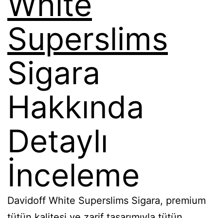
White
Superslims
Sigara
Hakkında
Detaylı
İnceleme
Davidoff White Superslims Sigara, premium
tütün kalitesi ve zarif tasarımıyla tütün