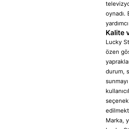
televizyo
oynadı. 
yardımcı
Kalite 
Lucky St
özen gös
yaprakla
durum, s
sunmayı 
kullanıc
seçenekle
edilmekt
Marka, y