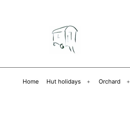
Home
Hut holidays
Orchard
Open
menu