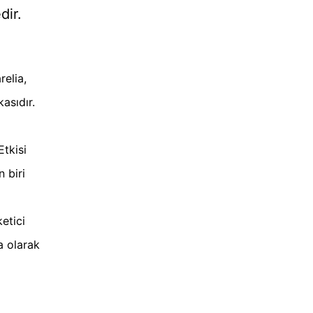
dir.
elia,
asıdır.
Etkisi
 biri
etici
a olarak