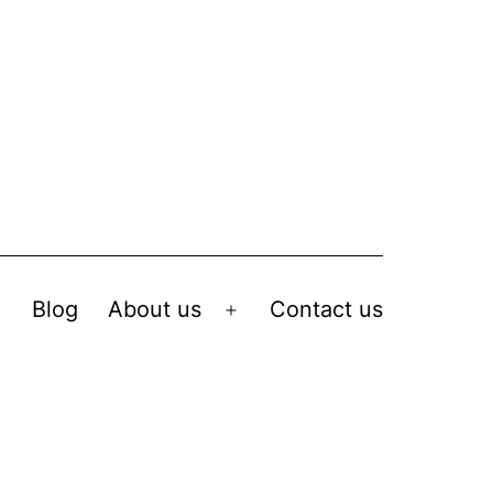
Blog
About us
Contact us
Open
Open
menu
menu