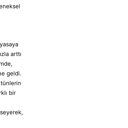
leneksel
piyasaya
zla arttı
emde,
ne geldi.
ütünlerin
klı bir
mseyerek,