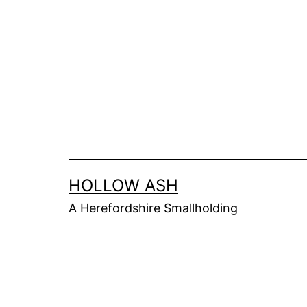
Skip
to
content
HOLLOW ASH
A Herefordshire Smallholding