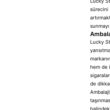
Lucky St
sürecini 
artırmak
sunmayı
Ambala
Lucky St
yansıtma
markanın 
hem de iş
sigaralar
de dikka
Ambalajl
taşınması
halindek