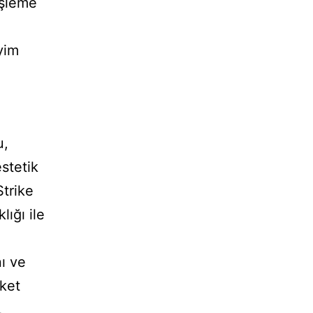
işleme
yim
u,
estetik
Strike
lığı ile
ı ve
eket
.