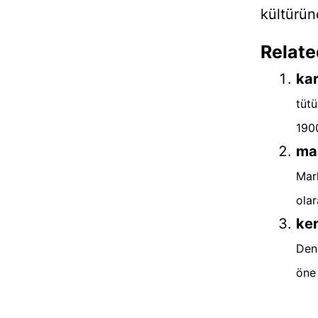
kültürün
Relate
kar
tütü
1900
mar
Marl
olar
ken
Dene
öne 