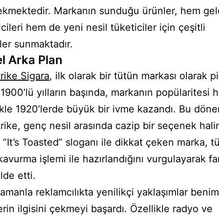
ekmektedir. Markanın sunduğu ürünler, hem ge
icileri hem de yeni nesil tüketiciler için çeşitli
er sunmaktadır.
el Arka Plan
rike Sigara
, ilk olarak bir tütün markası olarak 
1900’lü yılların başında, markanın popülaritesi hı
ikle 1920’lerde büyük bir ivme kazandı. Bu dön
rike, genç nesil arasında cazip bir seçenek hali
 “It’s Toasted” sloganı ile dikkat çeken marka, t
kavurma işlemi ile hazırlandığını vurgulayarak far
de etti.
amanla reklamcılıkta yenilikçi yaklaşımlar beni
erin ilgisini çekmeyi başardı. Özellikle radyo ve