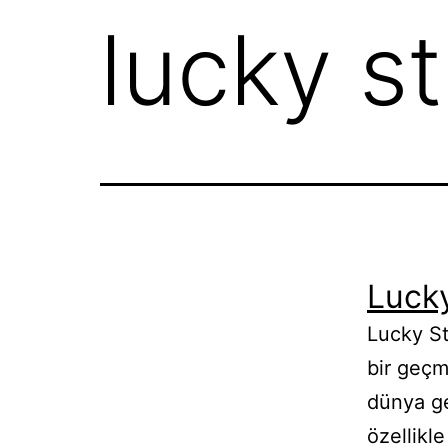
lucky st
Lucky
Lucky St
bir geçm
dünya ge
özellikle