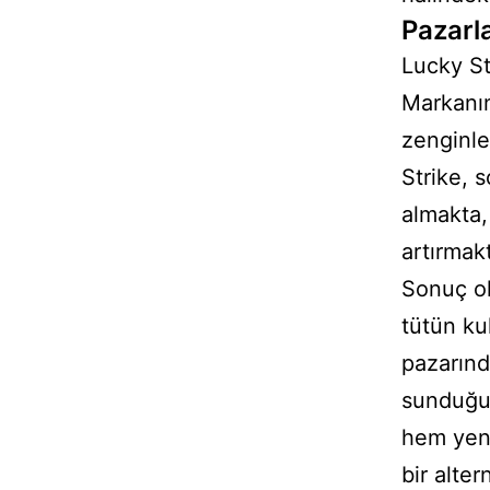
Pazarl
Lucky St
Markanın
zenginle
Strike, s
almakta, 
artırmakt
Sonuç ol
tütün kul
pazarınd
sunduğu 
hem yeni
bir alte