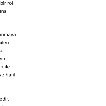
bir rol
sına
llanmaya
çilen
Bu
yim
i ile
ve hafif
edir.