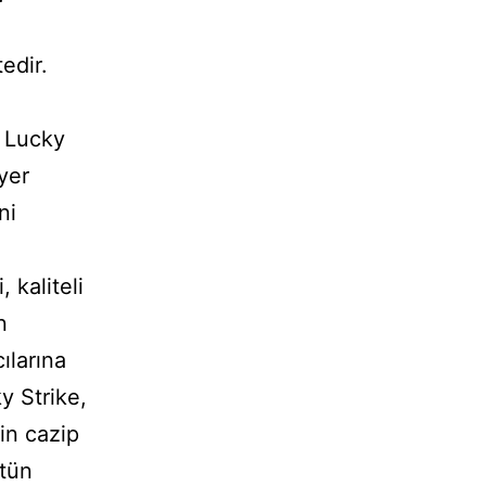
edir.
. Lucky
 yer
ni
 kaliteli
n
ılarına
y Strike,
in cazip
ütün