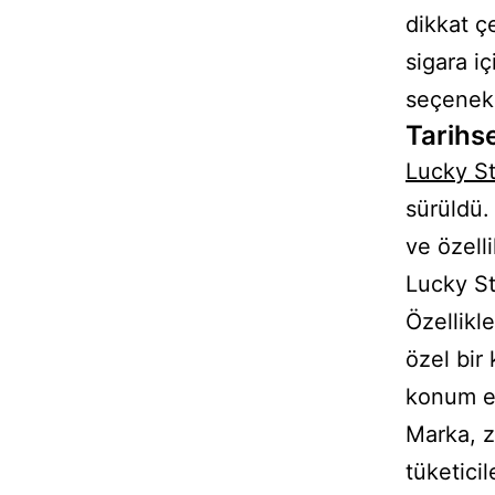
dikkat ç
sigara iç
seçenekl
Tarihs
Lucky St
sürüldü. 
ve özell
Lucky St
Özellikle
özel bir 
konum el
Marka, z
tüketicil