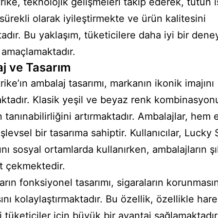
rike, teknolojik gelişmeleri takip ederek, tütün 
sürekli olarak iyileştirmekte ve ürün kalitesini
tadır. Bu yaklaşım, tüketicilere daha iyi bir dene
 amaçlamaktadır.
j ve Tasarım
rike’ın ambalaj tasarımı, markanın ikonik imajını
ktadır. Klasik yeşil ve beyaz renk kombinasyon
tanınabilirliğini artırmaktadır. Ambalajlar, hem 
levsel bir tasarıma sahiptir. Kullanıcılar, Lucky 
ını sosyal ortamlarda kullanırken, ambalajların şık
t çekmektedir.
arın fonksiyonel tasarımı, sigaraların korunmasın
nı kolaylaştırmaktadır. Bu özellik, özellikle har
i tüketiciler için büyük bir avantaj sağlamaktadır