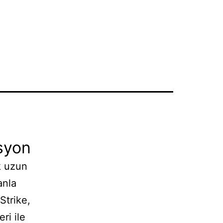
a
asyon
k uzun
anla
Strike,
ri ile